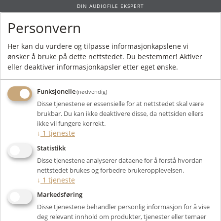
DIN AUDIOFILE EKSPERT
Personvern
0
Her kan du vurdere og tilpasse informasjonkapslene vi
ønsker å bruke på dette nettstedet. Du bestemmer! Aktiver
Forside
/
Produkter
/
Rør
/
Likeretterrør
/
5U4G/274B
/ Electro Harmonix
eller deaktiver informasjonkapsler etter eget ønske.
5U4GBEH
Funksjonelle
(nødvendig)
Disse tjenestene er essensielle for at nettstedet skal være
brukbar. Du kan ikke deaktivere disse, da nettsiden ellers
ikke vil fungere korrekt.
↓
1
tjeneste
Statistikk
Disse tjenestene analyserer dataene for å forstå hvordan
nettstedet brukes og forbedre brukeropplevelsen.
↓
1
tjeneste
Markedsføring
Disse tjenestene behandler personlig informasjon for å vise
deg relevant innhold om produkter, tjenester eller temaer