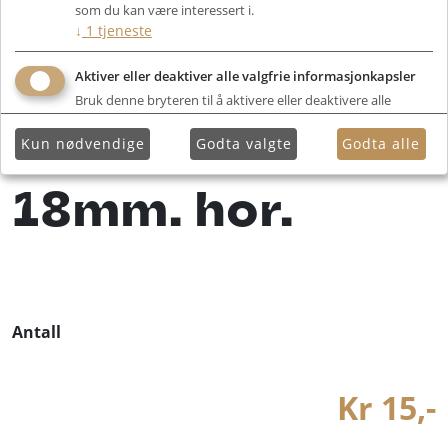
som du kan være interessert i.
Cap 1,50µF
↓
1
tjeneste
100VDC 10% NP
Aktiver eller deaktiver alle valgfrie informasjonkapsler
Bruk denne bryteren til å aktivere eller deaktivere alle
valgfrie informasjonkapsler.
MDL dia-8 /
Kun nødvendige
Godta valgte
Godta alle
18mm. hor.
Antall
Kr 15,-