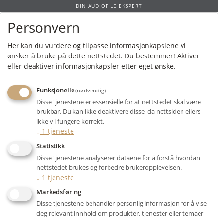
DIN AUDIOFILE EKSPERT
Personvern
0
Her kan du vurdere og tilpasse informasjonkapslene vi
ønsker å bruke på dette nettstedet. Du bestemmer! Aktiver
Forside
/ Electrolytic Cap 1,50µF 100VDC 10% NP MDL dia-8 / 18mm. hor.
eller deaktiver informasjonkapsler etter eget ønske.
Funksjonelle
(nødvendig)
Disse tjenestene er essensielle for at nettstedet skal være
brukbar. Du kan ikke deaktivere disse, da nettsiden ellers
ikke vil fungere korrekt.
↓
1
tjeneste
Statistikk
Disse tjenestene analyserer dataene for å forstå hvordan
nettstedet brukes og forbedre brukeropplevelsen.
↓
1
tjeneste
Markedsføring
Electrolytic
Disse tjenestene behandler personlig informasjon for å vise
deg relevant innhold om produkter, tjenester eller temaer