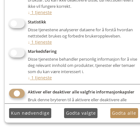
ikke vil fungere korrekt.
↓
1
tjeneste
Statistikk
Disse tjenestene analyserer dataene for å forstå hvordan
nettstedet brukes og forbedre brukeropplevelsen.
↓
1
tjeneste
Markedsføring
Disse tjenestene behandler personlig informasjon for å vise
deg relevant innhold om produkter, tjenester eller temaer
som du kan være interessert i.
↓
1
tjeneste
Aktiver eller deaktiver alle valgfrie informasjonkapsler
Bruk denne bryteren til å aktivere eller deaktivere alle
valgfrie informasjonkapsler.
Kun nødvendige
Godta valgte
Godta alle