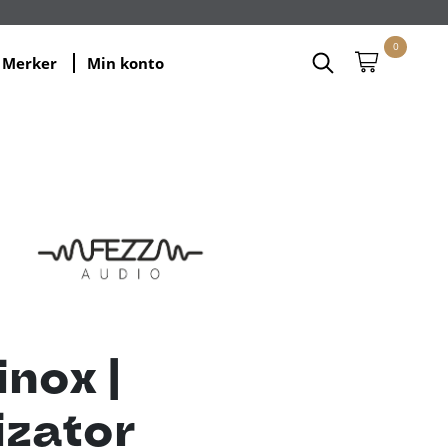
0
Merker
Min konto
inox |
izator