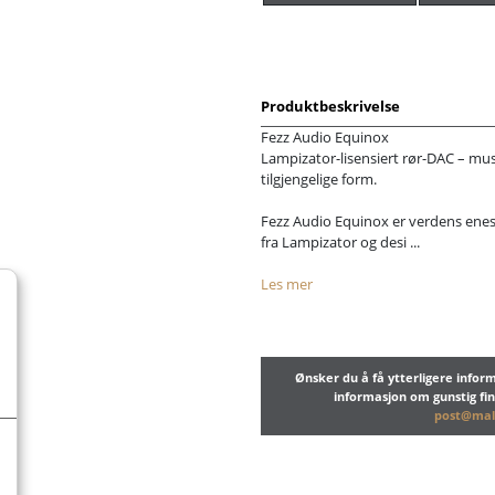
Produktbeskrivelse
Fezz Audio Equinox
Lampizator-lisensiert rør-DAC – mus
tilgjengelige form.
Fezz Audio Equinox er verdens eneste
fra Lampizator og desi ...
Les mer
Ønsker du å få ytterligere info
informasjon om gunstig fi
post@mal