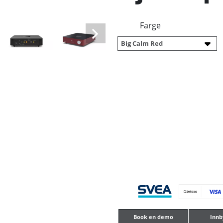
Farge
Book en demo
Innb