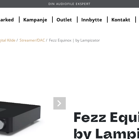
DIN AUDIOFILE EKSPERT
marked
Kampanje
Outlet
Innbytte
Kontakt
ital Kilde
/
Streamer/DAC
/ Fezz Equinox | by Lampizator
Fezz Equ
by Lamp