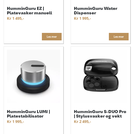
HumminGuru EZ |
HumminGuru Water
Platevasker manuell
Dispenser
Kr 1 495,-
Kr 1 995,-
Les mer
Les mer
HumminGuru LUMI |
HumminGuru S-DUO Pro
Platestabilisator
| Stylusvasker og vekt
Kr 1 995,-
Kr 2 495,-