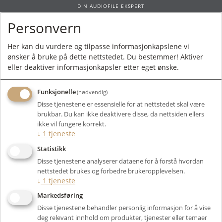
DIN AUDIOFILE EKSPERT
Personvern
0
Her kan du vurdere og tilpasse informasjonkapslene vi
ønsker å bruke på dette nettstedet. Du bestemmer! Aktiver
Forside
/
Merkevarer
/ HumminGuru
eller deaktiver informasjonkapsler etter eget ønske.
Funksjonelle
(nødvendig)
Disse tjenestene er essensielle for at nettstedet skal være
brukbar. Du kan ikke deaktivere disse, da nettsiden ellers
Filter
ikke vil fungere korrekt.
↓
1
tjeneste
Viser 27 produkter
Statistikk
Disse tjenestene analyserer dataene for å forstå hvordan
nettstedet brukes og forbedre brukeropplevelsen.
↓
1
tjeneste
Markedsføring
Disse tjenestene behandler personlig informasjon for å vise
deg relevant innhold om produkter, tjenester eller temaer