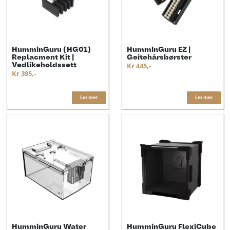
HumminGuru (HG01)
HumminGuru EZ |
Replacment Kit |
Geitehårsbørster
Vedlikeholdssett
Kr 445,-
Kr 395,-
Les mer
Les mer
HumminGuru Water
HumminGuru FlexiCube