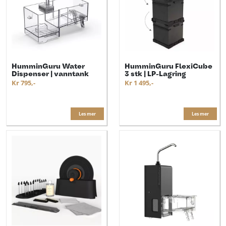
HumminGuru Water
HumminGuru FlexiCube
Dispenser | vanntank
3 stk | LP-Lagring
Kr 795,-
Kr 1 495,-
Les mer
Les mer