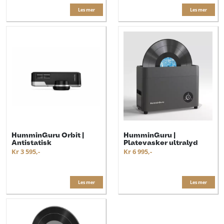
Les mer
Les mer
HumminGuru Orbit |
HumminGuru |
Antistatisk
Platevasker ultralyd
Kr 3 595,-
Kr 6 995,-
Les mer
Les mer