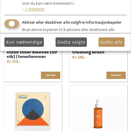
som du kan være interessert i.
↓
1
tjeneste
Aktiver eller deaktiver alle valgfrie informasjonkapsler
Bruk denne bryteren til å aktivere eller deaktivere alle
valgfrie informasjonkapsler.
Kun nødvendige
Godta valgte
Godta alle
HumminGuru 12" Anti-
HumminGuru Stylus
static Inner Sleeves (50
Cleaning Brush
stk) | Innerlommer
Kr 245,-
Kr 215,-
Les mer
Les mer