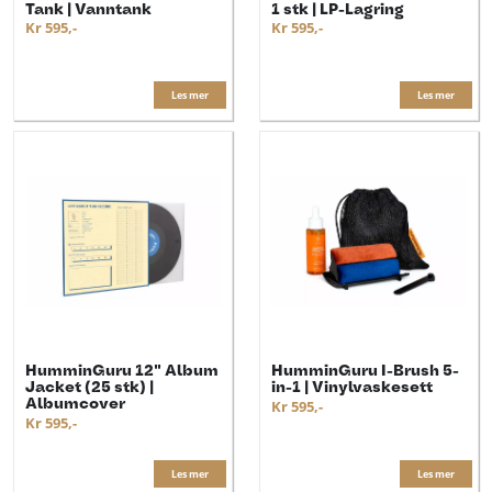
Tank | Vanntank
1 stk | LP-Lagring
Kr 595,-
Kr 595,-
Les mer
Les mer
HumminGuru 12" Album
HumminGuru I-Brush 5-
Jacket (25 stk) |
in-1 | Vinylvaskesett
Albumcover
Kr 595,-
Kr 595,-
Les mer
Les mer