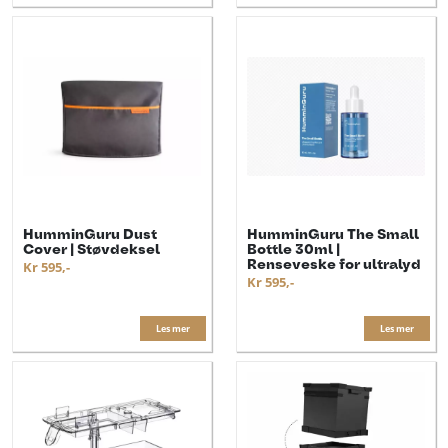
HumminGuru Dust
HumminGuru The Small
Cover | Støvdeksel
Bottle 30ml |
Renseveske for ultralyd
Kr 595,-
Kr 595,-
Les mer
Les mer