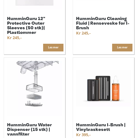
HumminGuru 12"
HumminGuru Cleaning
Protective Outer
Fluid | Renseveske for I-
Sleeves (50 stk)|
Brush
Plastlommer
Kr 245,-
Kr 245,-
Les mer
Les mer
HumminGuru Water
HumminGuru I-Brush |
Dispenser (15 stk) |
Vinylvaskesett
vannfilter
Kr 395,-