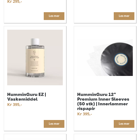
Kr 295,-
Les mer
Les mer
HumminGuru EZ |
HumminGuru 12"
Vaskemiddel
Premium Inner Sleeves
(50 stk) | Innerlommer
Kr 395,-
rispapir
Kr 395,-
Les mer
Les mer