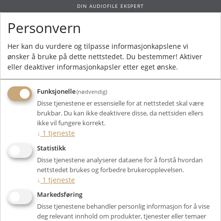
DIN AUDIOFILE EKSPERT
Personvern
0
Her kan du vurdere og tilpasse informasjonkapslene vi
ønsker å bruke på dette nettstedet. Du bestemmer! Aktiver
Forside
/
Produkter
/
Elektronikk
/
Digital Kilde
/
Tilbehør
/ iFi Audio SPDIF
eller deaktiver informasjonkapsler etter eget ønske.
iPurifier 2
Funksjonelle
(nødvendig)
Disse tjenestene er essensielle for at nettstedet skal være
brukbar. Du kan ikke deaktivere disse, da nettsiden ellers
ikke vil fungere korrekt.
↓
1
tjeneste
Statistikk
Disse tjenestene analyserer dataene for å forstå hvordan
nettstedet brukes og forbedre brukeropplevelsen.
↓
1
tjeneste
Markedsføring
Disse tjenestene behandler personlig informasjon for å vise
deg relevant innhold om produkter, tjenester eller temaer