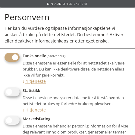
DIN AUDIOFILE EKSPERT
Personvern
0
Her kan du vurdere og tilpasse informasjonkapslene vi
ønsker å bruke på dette nettstedet. Du bestemmer! Aktiver
Forside
/ Produkt
eller deaktiver informasjonkapsler etter eget ønske.
Funksjonelle
(nødvendig)
Kunne ikke finne produktet
Disse tjenestene er essensielle for at nettstedet skal være
Forside
brukbar. Du kan ikke deaktivere disse, da nettsiden ellers
ikke vil fungere korrekt.
↓
1
tjeneste
Statistikk
Disse tjenestene analyserer dataene for å forstå hvordan
nettstedet brukes og forbedre brukeropplevelsen.
↓
1
tjeneste
Markedsføring
Disse tjenestene behandler personlig informasjon for å vise
deg relevant innhold om produkter, tjenester eller temaer