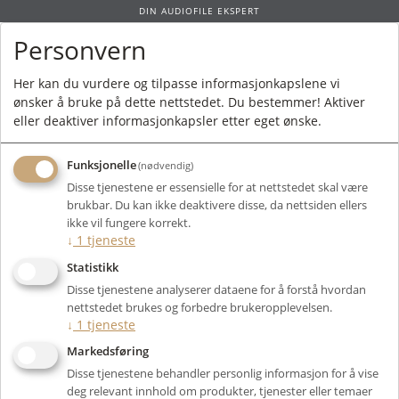
DIN AUDIOFILE EKSPERT
Personvern
0
Her kan du vurdere og tilpasse informasjonkapslene vi
ønsker å bruke på dette nettstedet. Du bestemmer! Aktiver
Forside
/
Produkter
/
Tilbehør
/
Dempeføtter
/ IsoAcoustics Orea Indigo
eller deaktiver informasjonkapsler etter eget ønske.
Funksjonelle
(nødvendig)
Disse tjenestene er essensielle for at nettstedet skal være
brukbar. Du kan ikke deaktivere disse, da nettsiden ellers
ikke vil fungere korrekt.
↓
1
tjeneste
Statistikk
Disse tjenestene analyserer dataene for å forstå hvordan
nettstedet brukes og forbedre brukeropplevelsen.
↓
1
tjeneste
Markedsføring
Disse tjenestene behandler personlig informasjon for å vise
deg relevant innhold om produkter, tjenester eller temaer