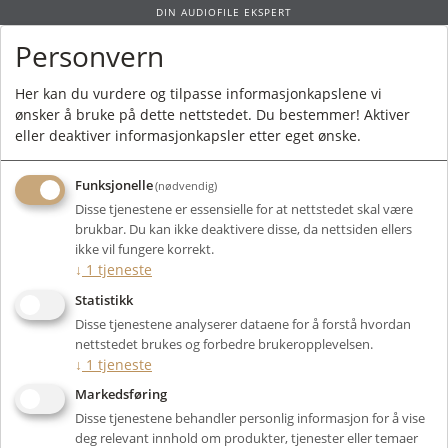
DIN AUDIOFILE EKSPERT
Personvern
0
Her kan du vurdere og tilpasse informasjonkapslene vi
ønsker å bruke på dette nettstedet. Du bestemmer! Aktiver
Forside
/
Merkevarer
/ JL Audio
eller deaktiver informasjonkapsler etter eget ønske.
Funksjonelle
(nødvendig)
Disse tjenestene er essensielle for at nettstedet skal være
brukbar. Du kan ikke deaktivere disse, da nettsiden ellers
Filter
ikke vil fungere korrekt.
↓
1
tjeneste
Viser 23 produkter
Statistikk
Disse tjenestene analyserer dataene for å forstå hvordan
nettstedet brukes og forbedre brukeropplevelsen.
↓
1
tjeneste
Markedsføring
Disse tjenestene behandler personlig informasjon for å vise
deg relevant innhold om produkter, tjenester eller temaer