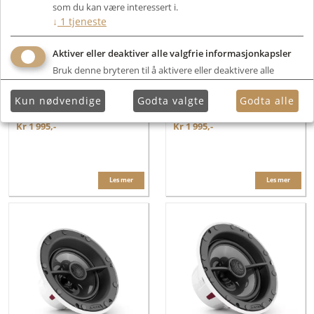
som du kan være interessert i.
↓
1
tjeneste
Aktiver eller deaktiver alle valgfrie informasjonkapsler
Bruk denne bryteren til å aktivere eller deaktivere alle
valgfrie informasjonkapsler.
Kun nødvendige
Godta valgte
Godta alle
JL Audio CAL-MIC1
JL Audio CAL-MIC-EXT
Kr 1 995,-
Kr 1 995,-
Les mer
Les mer