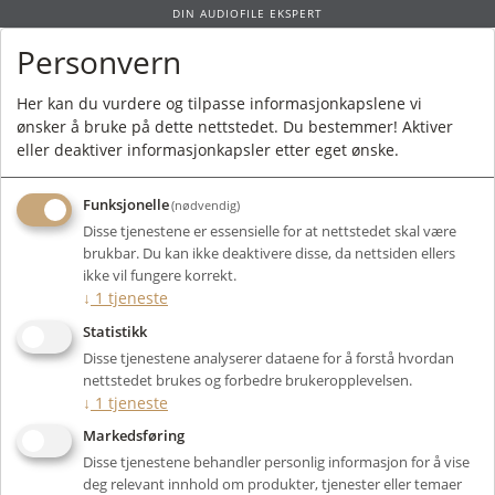
DIN AUDIOFILE EKSPERT
Personvern
0
Her kan du vurdere og tilpasse informasjonkapslene vi
ønsker å bruke på dette nettstedet. Du bestemmer! Aktiver
Forside
/
Produkter
/
Høyttalere
/
Aktive Høyttalere
/
Subwoofer
/ JL Audio
eller deaktiver informasjonkapsler etter eget ønske.
E-Sub E112
Funksjonelle
(nødvendig)
Disse tjenestene er essensielle for at nettstedet skal være
brukbar. Du kan ikke deaktivere disse, da nettsiden ellers
ikke vil fungere korrekt.
↓
1
tjeneste
Statistikk
Disse tjenestene analyserer dataene for å forstå hvordan
nettstedet brukes og forbedre brukeropplevelsen.
↓
1
tjeneste
Markedsføring
Disse tjenestene behandler personlig informasjon for å vise
deg relevant innhold om produkter, tjenester eller temaer