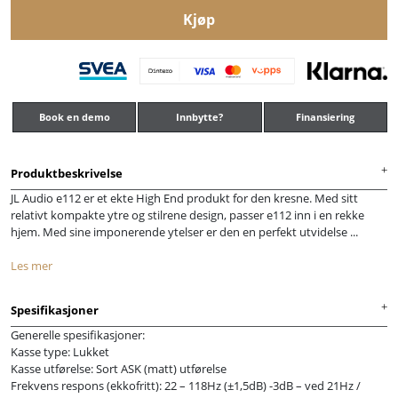
Kjøp
Book en demo
Innbytte?
Finansiering
Produktbeskrivelse
JL Audio e112 er et ekte High End produkt for den kresne. Med sitt
relativt kompakte ytre og stilrene design, passer e112 inn i en rekke
hjem. Med sine imponerende ytelser er den en perfekt utvidelse ...
Les mer
Spesifikasjoner
Generelle spesifikasjoner:
Kasse type: Lukket
Kasse utførelse: Sort ASK (matt) utførelse
Frekvens respons (ekkofritt): 22 – 118Hz (±1,5dB) -3dB – ved 21Hz /