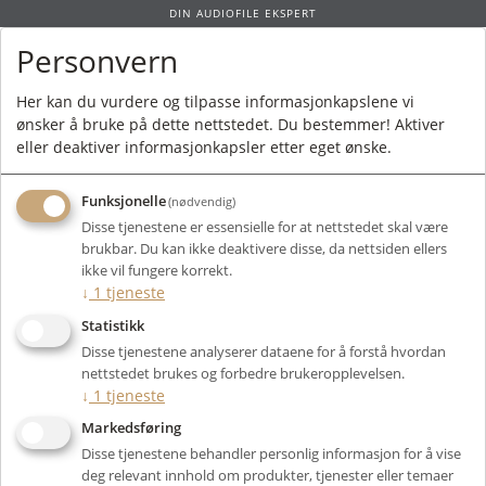
DIN AUDIOFILE EKSPERT
Personvern
0
Her kan du vurdere og tilpasse informasjonkapslene vi
ønsker å bruke på dette nettstedet. Du bestemmer! Aktiver
Forside
/ LM Audio TA4151
eller deaktiver informasjonkapsler etter eget ønske.
Funksjonelle
(nødvendig)
Disse tjenestene er essensielle for at nettstedet skal være
brukbar. Du kan ikke deaktivere disse, da nettsiden ellers
ikke vil fungere korrekt.
↓
1
tjeneste
Statistikk
Disse tjenestene analyserer dataene for å forstå hvordan
nettstedet brukes og forbedre brukeropplevelsen.
↓
1
tjeneste
Markedsføring
Disse tjenestene behandler personlig informasjon for å vise
deg relevant innhold om produkter, tjenester eller temaer