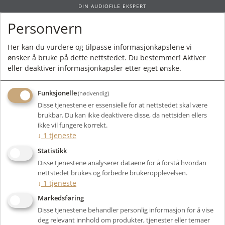
DIN AUDIOFILE EKSPERT
Personvern
0
Her kan du vurdere og tilpasse informasjonkapslene vi
ønsker å bruke på dette nettstedet. Du bestemmer! Aktiver
Forside
/
Produkter
/
Høyttalere
/
Tilbehør
/
Stativ
/ Spendor Classic 2/3
eller deaktiver informasjonkapsler etter eget ønske.
Stand
Funksjonelle
(nødvendig)
Disse tjenestene er essensielle for at nettstedet skal være
brukbar. Du kan ikke deaktivere disse, da nettsiden ellers
ikke vil fungere korrekt.
↓
1
tjeneste
Statistikk
Disse tjenestene analyserer dataene for å forstå hvordan
nettstedet brukes og forbedre brukeropplevelsen.
↓
1
tjeneste
Markedsføring
Disse tjenestene behandler personlig informasjon for å vise
deg relevant innhold om produkter, tjenester eller temaer