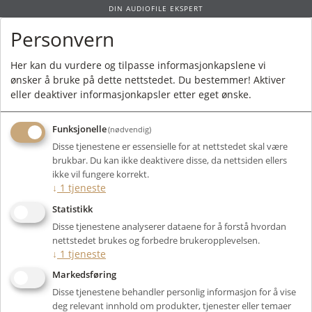
DIN AUDIOFILE EKSPERT
Personvern
0
Her kan du vurdere og tilpasse informasjonkapslene vi
ønsker å bruke på dette nettstedet. Du bestemmer! Aktiver
Forside
/
Bruktmarked
/
Kabler og Strøm
/ Tellurium Q Ultra Silver Power
eller deaktiver informasjonkapsler etter eget ønske.
C19 1,5m - BRUKT
Funksjonelle
(nødvendig)
Disse tjenestene er essensielle for at nettstedet skal være
brukbar. Du kan ikke deaktivere disse, da nettsiden ellers
ikke vil fungere korrekt.
↓
1
tjeneste
Statistikk
Disse tjenestene analyserer dataene for å forstå hvordan
nettstedet brukes og forbedre brukeropplevelsen.
↓
1
tjeneste
Markedsføring
Disse tjenestene behandler personlig informasjon for å vise
deg relevant innhold om produkter, tjenester eller temaer