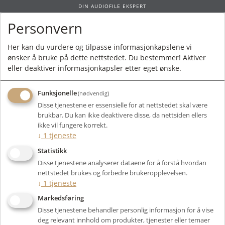
DIN AUDIOFILE EKSPERT
Personvern
0
Her kan du vurdere og tilpasse informasjonkapslene vi
ønsker å bruke på dette nettstedet. Du bestemmer! Aktiver
Forside
/
Merkevarer
/ VREL
eller deaktiver informasjonkapsler etter eget ønske.
Funksjonelle
(nødvendig)
Disse tjenestene er essensielle for at nettstedet skal være
brukbar. Du kan ikke deaktivere disse, da nettsiden ellers
Filter
ikke vil fungere korrekt.
↓
1
tjeneste
Viser 0 produkter
Statistikk
Disse tjenestene analyserer dataene for å forstå hvordan
nettstedet brukes og forbedre brukeropplevelsen.
↓
1
tjeneste
Markedsføring
Disse tjenestene behandler personlig informasjon for å vise
deg relevant innhold om produkter, tjenester eller temaer