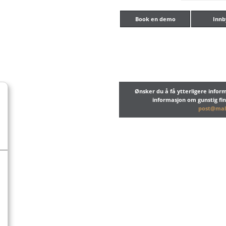
Book en demo
Innb
Ønsker du å få ytterligere info
informasjon om gunstig fi
post@mal