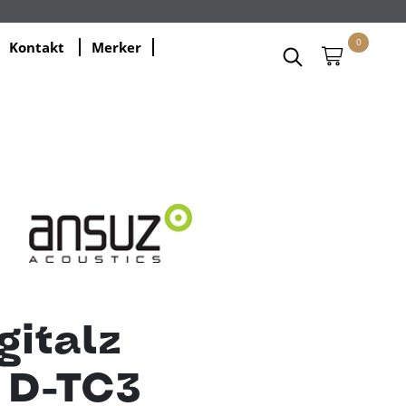
0
Kontakt
Merker
gitalz
 D-TC3