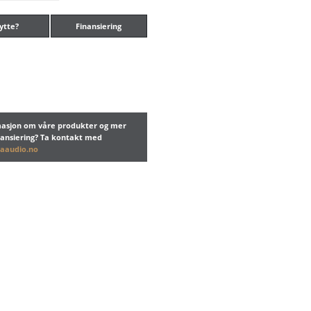
ytte?
Finansiering
rmasjon om våre produkter og mer
nansiering? Ta kontakt med
aaudio.no