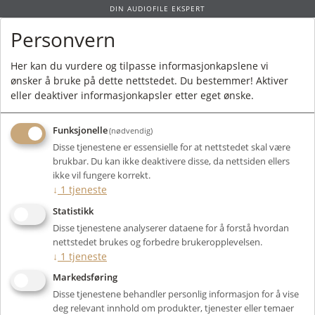
DIN AUDIOFILE EKSPERT
Personvern
0
Her kan du vurdere og tilpasse informasjonkapslene vi
ønsker å bruke på dette nettstedet. Du bestemmer! Aktiver
Forside
/
Produkter
/
Elektronikk
/
Analog Kilde
/
Tilbehør
/ Audio Technica
eller deaktiver informasjonkapsler etter eget ønske.
AT617a
Funksjonelle
(nødvendig)
Disse tjenestene er essensielle for at nettstedet skal være
brukbar. Du kan ikke deaktivere disse, da nettsiden ellers
ikke vil fungere korrekt.
↓
1
tjeneste
Statistikk
Disse tjenestene analyserer dataene for å forstå hvordan
nettstedet brukes og forbedre brukeropplevelsen.
↓
1
tjeneste
Markedsføring
Disse tjenestene behandler personlig informasjon for å vise
deg relevant innhold om produkter, tjenester eller temaer