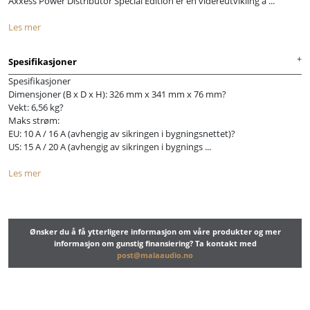
Axxess Power Distributor Special Edition er en videreutvikling a ...
Les mer
Spesifikasjoner
Spesifikasjoner
Dimensjoner (B x D x H): 326 mm x 341 mm x 76 mm?
Vekt: 6,56 kg?
Maks strøm:
EU: 10 A / 16 A (avhengig av sikringen i bygningsnettet)?
US: 15 A / 20 A (avhengig av sikringen i bygnings ...
Les mer
Ønsker du å få ytterligere informasjon om våre produkter og mer
informasjon om gunstig finansiering? Ta kontakt med
post@malaaudio.no