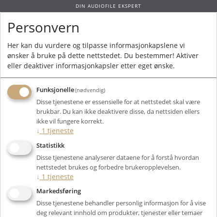
DIN AUDIOFILE EKSPERT
Personvern
0
Her kan du vurdere og tilpasse informasjonkapslene vi
ønsker å bruke på dette nettstedet. Du bestemmer! Aktiver
Forside
/
Produkter
/
Strøm
/
Strømrens
/ Axxess Power Distributor Special
eller deaktiver informasjonkapsler etter eget ønske.
Edition
Funksjonelle
(nødvendig)
Disse tjenestene er essensielle for at nettstedet skal være
brukbar. Du kan ikke deaktivere disse, da nettsiden ellers
ikke vil fungere korrekt.
↓
1
tjeneste
Statistikk
Disse tjenestene analyserer dataene for å forstå hvordan
nettstedet brukes og forbedre brukeropplevelsen.
↓
1
tjeneste
Markedsføring
Disse tjenestene behandler personlig informasjon for å vise
deg relevant innhold om produkter, tjenester eller temaer