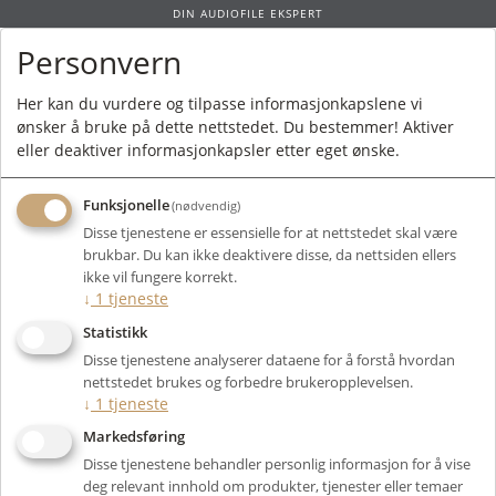
DIN AUDIOFILE EKSPERT
Personvern
0
Her kan du vurdere og tilpasse informasjonkapslene vi
ønsker å bruke på dette nettstedet. Du bestemmer! Aktiver
Forside
/
Produkter
/
Elektronikk
/
Digital Kilde
/
Streamer/DAC
/ dCS
eller deaktiver informasjonkapsler etter eget ønske.
Vivaldi Apex DAC
Funksjonelle
(nødvendig)
Disse tjenestene er essensielle for at nettstedet skal være
brukbar. Du kan ikke deaktivere disse, da nettsiden ellers
ikke vil fungere korrekt.
↓
1
tjeneste
Statistikk
Disse tjenestene analyserer dataene for å forstå hvordan
nettstedet brukes og forbedre brukeropplevelsen.
↓
1
tjeneste
Markedsføring
Disse tjenestene behandler personlig informasjon for å vise
deg relevant innhold om produkter, tjenester eller temaer