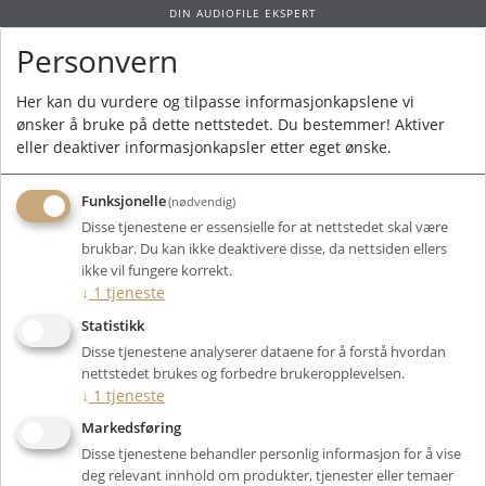
DIN AUDIOFILE EKSPERT
Personvern
0
Her kan du vurdere og tilpasse informasjonkapslene vi
ønsker å bruke på dette nettstedet. Du bestemmer! Aktiver
Forside
/
Produkter
/
Kabler
/
Strømkabler
/ Jorma Paragon Power 2m
eller deaktiver informasjonkapsler etter eget ønske.
Funksjonelle
(nødvendig)
Disse tjenestene er essensielle for at nettstedet skal være
brukbar. Du kan ikke deaktivere disse, da nettsiden ellers
ikke vil fungere korrekt.
↓
1
tjeneste
Statistikk
Disse tjenestene analyserer dataene for å forstå hvordan
nettstedet brukes og forbedre brukeropplevelsen.
↓
1
tjeneste
Markedsføring
Disse tjenestene behandler personlig informasjon for å vise
deg relevant innhold om produkter, tjenester eller temaer