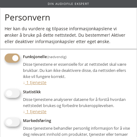
DIN AUDIOFILE EKSPERT
Personvern
0
Her kan du vurdere og tilpasse informasjonkapslene vi
ønsker å bruke på dette nettstedet. Du bestemmer! Aktiver
Forside
/
Produkter
/
Kabler
/
Signalkabler
/
Platespillerkabel - DIN
/ Jorma
eller deaktiver informasjonkapsler etter eget ønske.
Phono Reference DIN
Funksjonelle
(nødvendig)
Disse tjenestene er essensielle for at nettstedet skal være
brukbar. Du kan ikke deaktivere disse, da nettsiden ellers
ikke vil fungere korrekt.
↓
1
tjeneste
Statistikk
Disse tjenestene analyserer dataene for å forstå hvordan
nettstedet brukes og forbedre brukeropplevelsen.
↓
1
tjeneste
Markedsføring
Disse tjenestene behandler personlig informasjon for å vise
deg relevant innhold om produkter, tjenester eller temaer