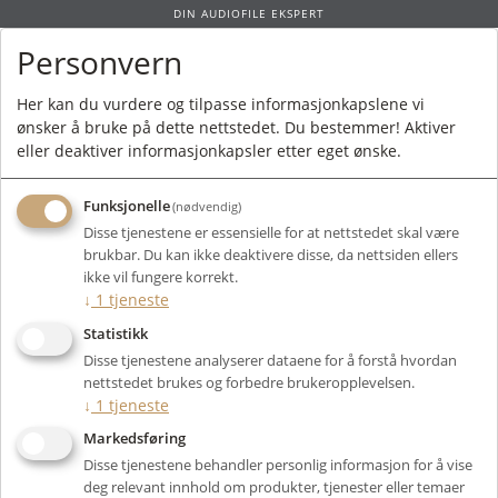
DIN AUDIOFILE EKSPERT
Personvern
0
Her kan du vurdere og tilpasse informasjonkapslene vi
ønsker å bruke på dette nettstedet. Du bestemmer! Aktiver
Forside
/
Produkter
/
Elektronikk
/
Analog Kilde
/
Platevaskere
/ Kuzma
eller deaktiver informasjonkapsler etter eget ønske.
Ultrasonic KIT
Funksjonelle
(nødvendig)
Disse tjenestene er essensielle for at nettstedet skal være
brukbar. Du kan ikke deaktivere disse, da nettsiden ellers
ikke vil fungere korrekt.
↓
1
tjeneste
Statistikk
Disse tjenestene analyserer dataene for å forstå hvordan
nettstedet brukes og forbedre brukeropplevelsen.
↓
1
tjeneste
Markedsføring
Disse tjenestene behandler personlig informasjon for å vise
deg relevant innhold om produkter, tjenester eller temaer