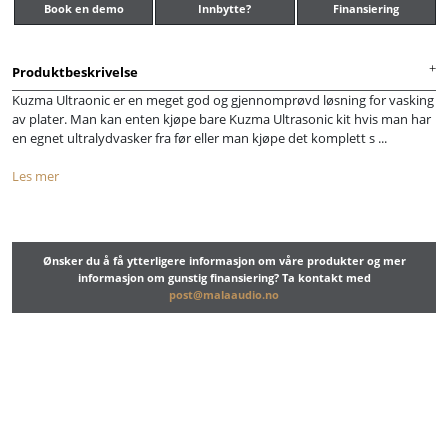
Book en demo
Innbytte?
Finansiering
Produktbeskrivelse
Kuzma Ultraonic er en meget god og gjennomprøvd løsning for vasking
av plater. Man kan enten kjøpe bare Kuzma Ultrasonic kit hvis man har
en egnet ultralydvasker fra før eller man kjøpe det komplett s ...
Les mer
Ønsker du å få ytterligere informasjon om våre produkter og mer
informasjon om gunstig finansiering? Ta kontakt med
post@malaaudio.no