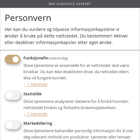
DIN AUDIOFILE EKSPERT
Personvern
0
Her kan du vurdere og tilpasse informasjonkapslene vi
ønsker å bruke på dette nettstedet. Du bestemmer! Aktiver
Forside
/
Produkter
/
Høyttalere
/
Tilbehør
/
Stativ
/ Pylon Jasper Stand
eller deaktiver informasjonkapsler etter eget ønske.
Funksjonelle
(nødvendig)
Disse tjenestene er essensielle for at nettstedet skal være
brukbar. Du kan ikke deaktivere disse, da nettsiden ellers
ikke vil fungere korrekt.
↓
1
tjeneste
Statistikk
Disse tjenestene analyserer dataene for å forstå hvordan
nettstedet brukes og forbedre brukeropplevelsen.
↓
1
tjeneste
Markedsføring
Disse tjenestene behandler personlig informasjon for å vise
deg relevant innhold om produkter, tjenester eller temaer