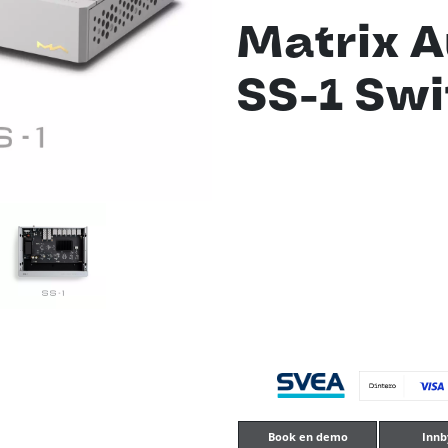
Matrix A
SS-1 Swi
Book en demo
Innb