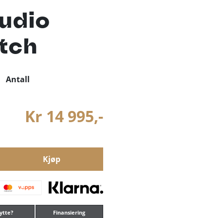
udio
tch
Antall
Kr 14 995,-
Kjøp
ytte?
Finansiering