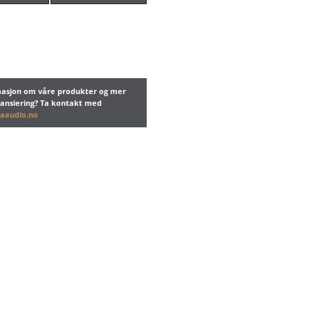
rmasjon om våre produkter og mer
nansiering? Ta kontakt med
aaudio.no