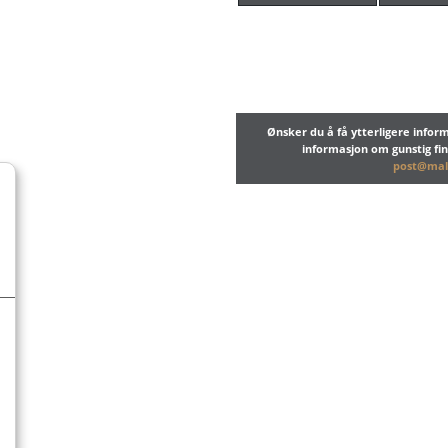
Ønsker du å få ytterligere info
informasjon om gunstig fi
post@mal